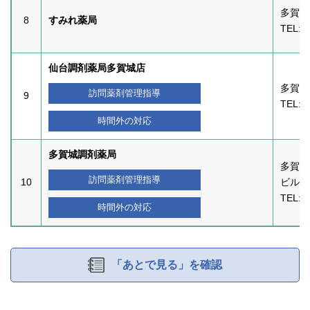
多賀城
8
すみれ薬局
TEL:
0
仙台調剤薬局多賀城店
多賀城
訪問薬剤管理指導
9
TEL:
0
時間外の対応
多賀城調剤薬局
多賀城
訪問薬剤管理指導
10
ビル１
TEL:
0
時間外の対応
「あとで見る」を確認