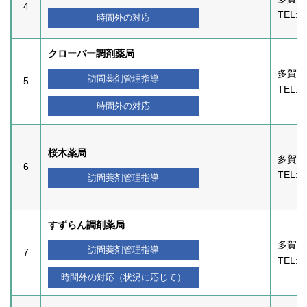
4
TEL:
0
時間外の対応
クローバー調剤薬局
多賀城
訪問薬剤管理指導
5
TEL:
0
時間外の対応
桜木薬局
多賀城
6
TEL:
0
訪問薬剤管理指導
すずらん調剤薬局
多賀城
訪問薬剤管理指導
7
TEL:
0
時間外の対応（状況に応じて）