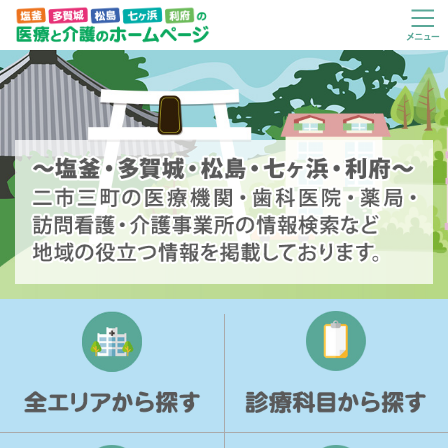
塩釜・多賀城・松島・七ヶ
メニュ
浜・利府の医療と介護のホ
ー
ームページ
～塩釜・多賀城・松島・七ヶ浜・利府～
二市三町の医療
機関・歯科医院・薬局・訪問看護・介護事業所の情報検索
など地域の役立つ情報を掲載しております。
全エリアから探す
診療科目から探す