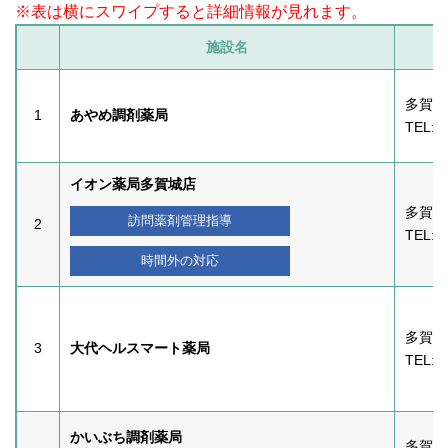
施設名
多賀城
1
あやめ調剤薬局
TEL:
0
イオン薬局多賀城店
多賀城
訪問薬剤管理指導
2
TEL:
0
時間外の対応
多賀城
3
大代ヘルスマート薬局
TEL:
0
かいぶち調剤薬局
多賀城